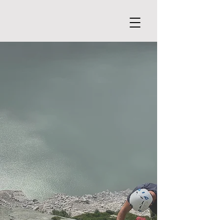
Entdecke sommerliche Kletterkurse
und geführte Touren mit Andermatt
Guides im Herzen der Schweizer
Berge – baue deine Fähigkeiten aus,
gewinne Sicherheit und erlebe die
Berge von ihrer schönsten Seite.