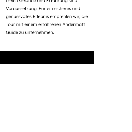
freien Gelände und Erfahrung sind
Voraussetzung. Für ein sicheres und
genussvolles Erlebnis empfehlen wir, die
Tour mit einem erfahrenen Andermatt
Guide zu unternehmen.
Dein persönliches Freeride
oder Skitouren Abenteuer
in Andermatt
Frage uns nach
einem privaten
Bergführer.