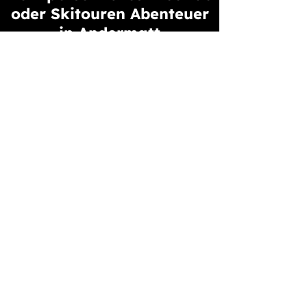
oder Skitouren Abenteuer
in Andermatt
Frage uns nach
einem privaten
Bergführer.
JETZT ANFRAGEN
Andere Freeride-
Abfahrten in Andermatt