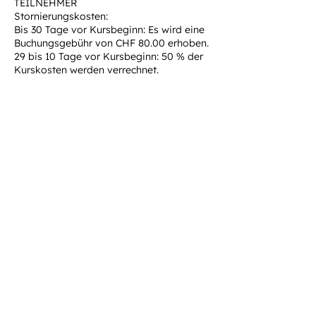
TEILNEHMER
Stornierungskosten:
Bis 30 Tage vor Kursbeginn: Es wird eine
Buchungsgebühr von CHF 80.00 erhoben.
29 bis 10 Tage vor Kursbeginn: 50 % der
Kurskosten werden verrechnet.
9 bis 0 Tage vor Kursbeginn: 100 % der
Kurskosten werden verrechnet.
Im Falle eines Abbruchs der Tour oder
des Kurses durch den Teilnehmer werden
100 % der Kurs- bzw. Tourkosten
berechnet.
STORNIERUNG DURCH ANDERMATT-
GUIDES
Wir behalten uns das Recht vor, einen
Kurs jederzeit aus beliebigen Gründen
abzusagen, insbesondere:
a) Wenn die Mindestanzahl an
Teilnehmern nicht erreicht wird. In diesem
Fall erhalten die angemeldeten Gäste 100
% der an andermatt-guides gezahlten
Kurskosten zurück.
b) Wenn die Bedingungen in der