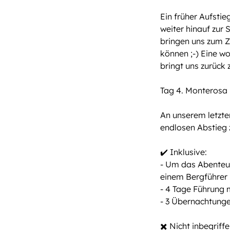
Ein früher Aufstie
weiter hinauf zur 
bringen uns zum Zü
können ;-) Eine w
bringt uns zurück
Tag 4. Monterosa
An unserem letzte
endlosen Abstieg 
✔️ Inklusive:
- Um das Abenteue
einem Bergführer 
- 4 Tage Führung 
- 3 Übernachtung
✖️ Nicht inbegriffe