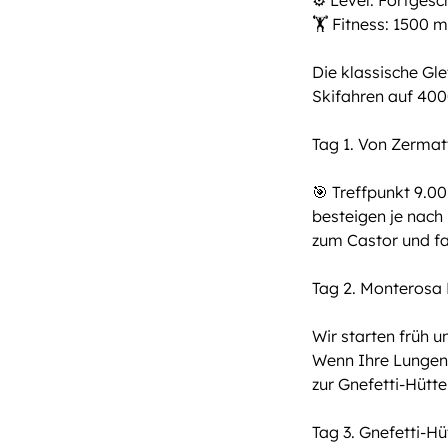
⚙️ Level: Fortgesc
🏋️ Fitness: 1500 
Die klassische Gl
Skifahren auf 40
Tag 1. Von Zermat
🎯 Treffpunkt 9.0
besteigen je nach
zum Castor und fa
Tag 2. Monterosa 
Wir starten früh 
Wenn Ihre Lungen 
zur Gnefetti-Hütte
Tag 3. Gnefetti-H