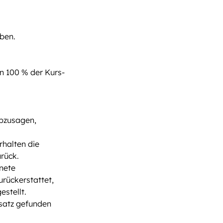
ben.
n 100 % der Kurs-
abzusagen,
rhalten die
rück.
gnete
urückerstattet,
stellt.
rsatz gefunden