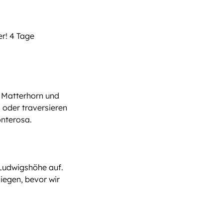
er! 4 Tage
n Matterhorn und
 oder traversieren
onterosa.
 Ludwigshöhe auf.
iegen, bevor wir